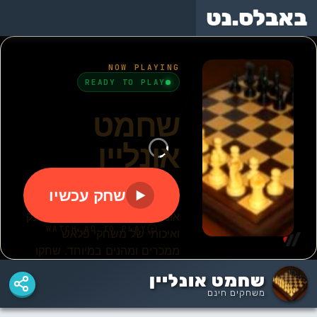
משחקי
באבלס
באבלס
בועות
באבלס
באבלס
המקורי
הישן
בצרורות
שחמט אונליין
משחקים חינם