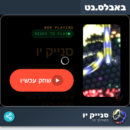
משחקי
באבלס
באבלס
בועות
באבלס
באבלס
המקורי
הישן
בצרורות
סנייק יו
משחקי io