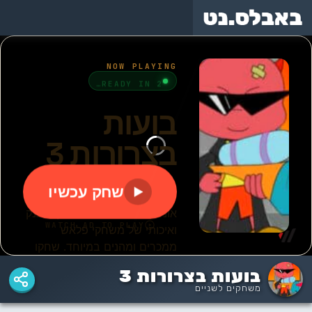
משחקי
באבלס
באבלס
בועות
באבלס
באבלס
המקורי
הישן
בצרורות
בועות בצרורות 3
משחקים לשניים