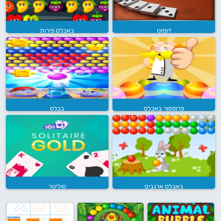
דומינו
באבלס פירות
פרופסור באבלס
בבלס
באבלס ארנבים
סוליטר