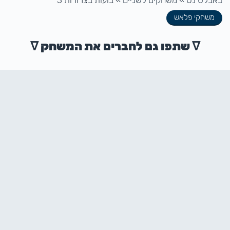
באבלס נט
»
משחקים לשניים
»
בועות בצרורות 3
משחקי פלאש
ᐁ שתפו גם לחברים את המשחק ᐁ