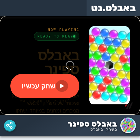
משחקי
באבלס
באבלס
בועות
באבלס
באבלס
המקורי
הישן
בצרורות
באבלס ספינר
משחקי באבלס