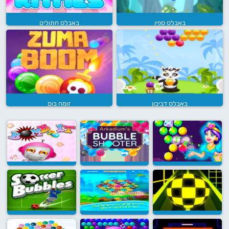
באבלס ספין
באבלס חתולים
באבלס דביבון
זומה בום