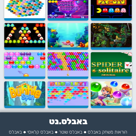
●
●
●
הוראות משחק באבלס
באבלס שוטר
באבלס קלאסי
באבלס