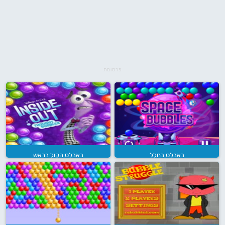
פרסומת
באבלס בחלל
באבלס הקול בראש