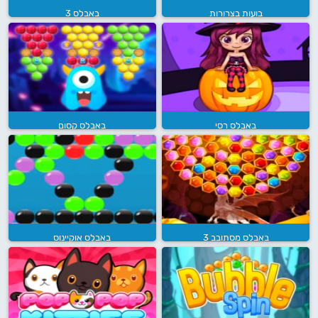
בועות בצרורות
באבלס 3
באבלס רסי
באבלס קסום
באבלס מסתובב 3
באבלס אוקיינוס