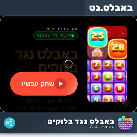
משחקי
באבלס
באבלס
בועות
באבלס
באבלס
המקורי
הישן
בצרורות
באבלס נגד בלוקים
משחקי באבלס