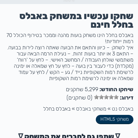
פרסומת
שחקו עכשיו במשחק באבלס
בחלל חינם
באבלס בחלל הינו משחק בועות מהנה וממכר בטירוף הכולל 70
רמות ייחודיות!
איך לשחק: – כיוון והתאם את הבועה שאתה רוצה לירות בבועה.
– התאם 3 או יותר בועות זהות. – נעילת הרמה הבאה עבור
משתמשי שולחן העבודה / המחשב האישי. – לחץ על 'רווח'
(מקלדת) כדי לעבור בין בועה – לחץ על חץ שמאלה או ימינה
לרשימת רמות השקופיות נייד / גע – הקש / לחץ על עמוד
שמאלה או ימינה לרשימת רמות השקופיות
שיחקו החודש:
5,299 שחקנים
דירוג:
(0 שחקנים)
באבלס נט
»
משחקי באבלס
»
באבלס בחלל
משחקי HTML5
ᐁ שתפו גם לחברים את המשחק ᐁ