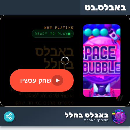
משחקי
באבלס
באבלס
בועות
באבלס
באבלס
המקורי
הישן
בצרורות
באבלס בחלל
משחקי באבלס